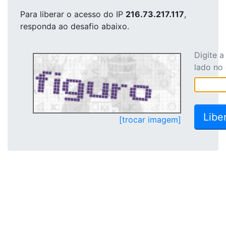
Para liberar o acesso
do IP
216.73.217.117
,
responda ao desafio abaixo.
Digite 
lado no
[trocar imagem]