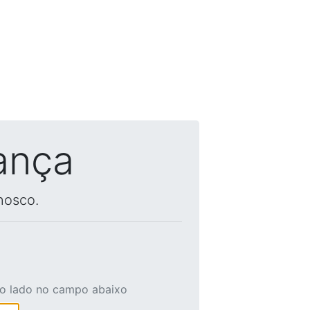
ança
nosco.
ao lado no campo abaixo