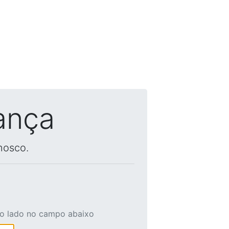
ança
nosco.
ao lado no campo abaixo