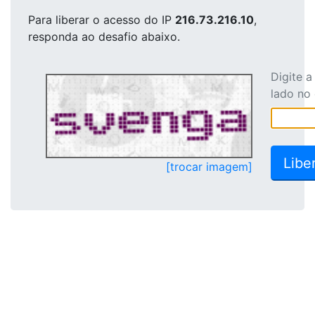
Para liberar o acesso
do IP
216.73.216.10
,
responda ao desafio abaixo.
Digite 
lado no
[trocar imagem]