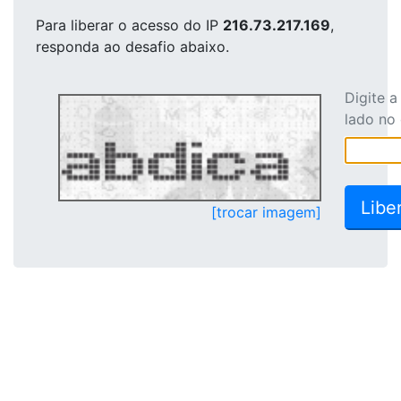
Para liberar o acesso
do IP
216.73.217.169
,
responda ao desafio abaixo.
Digite 
lado no
[trocar imagem]